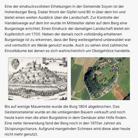
Eine der eindrucksvollsten Erhebungen in der Gemeinde Soyen ist der
Hohenburger Berg. Dabei thront der Gipfel rund 80 m über dem Inn und
bietet einen weiten Ausblick über die Landschaft. Zur Kontrolle der
Handelswege auf dem Inn wurde im Mittelalter daher auf dem Berg eine
Burganlage errichtet. Einen Eindruck der damaligen Landschaft bietet ein
Kupferstich um 1700. Neben der damals noch vollständig erhaltenen
Burganlage ist zu erkennen, dass der Berg weitesgehend unbewaldet war
und vermutlich als Weide genutzt wurde. Auch zu sehen sind zahlreiche
Einzelbäume bei denen es sich wahrscheinlich um Obstgehölze handelte.
Bis auf wenige Mauerreste wurde die Burg 1804 abgebrochen. Das
Gesteinsmaterial wurde an die umliegenden Bauern verkauft und noch
heute kann man die alten Burgsteine in dem Gemäuer alter Höfe finden.
Eine nette Verwendung fand der Berg noch in den 1970er Jahren als
Skisprungschanze. Aufgrund mangelnden Schnees wird diese aber heute
nicht mehr genutzt.