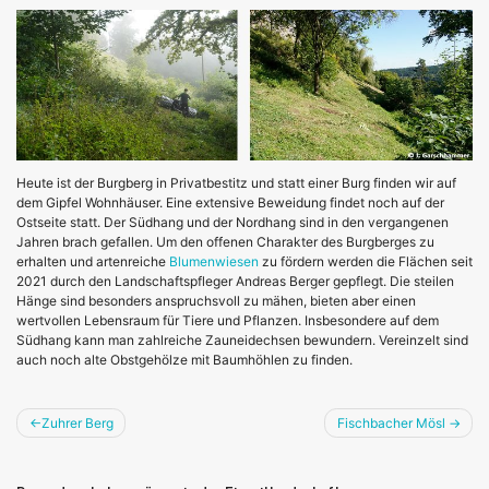
Heute ist der Burgberg in Privatbestitz und statt einer Burg finden wir auf
dem Gipfel Wohnhäuser. Eine extensive Beweidung findet noch auf der
Ostseite statt. Der Südhang und der Nordhang sind in den vergangenen
Jahren brach gefallen. Um den offenen Charakter des Burgberges zu
erhalten und artenreiche
Blumenwiesen
zu fördern werden die Flächen seit
2021 durch den Landschaftspfleger Andreas Berger gepflegt. Die steilen
Hänge sind besonders anspruchsvoll zu mähen, bieten aber einen
wertvollen Lebensraum für Tiere und Pflanzen. Insbesondere auf dem
Südhang kann man zahlreiche Zauneidechsen bewundern. Vereinzelt sind
auch noch alte Obstgehölze mit Baumhöhlen zu finden.
Beitragsnavigation
Zuhrer Berg
Fischbacher Mösl