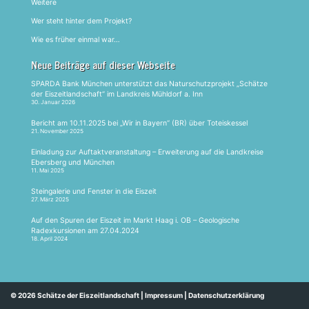
Weitere
Wer steht hinter dem Projekt?
Wie es früher einmal war…
Neue Beiträge auf dieser Webseite
SPARDA Bank München unterstützt das Naturschutzprojekt „Schätze
der Eiszeitlandschaft“ im Landkreis Mühldorf a. Inn
30. Januar 2026
Bericht am 10.11.2025 bei „Wir in Bayern“ (BR) über Toteiskessel
21. November 2025
Einladung zur Auftaktveranstaltung – Erweiterung auf die Landkreise
Ebersberg und München
11. Mai 2025
Steingalerie und Fenster in die Eiszeit
27. März 2025
Auf den Spuren der Eiszeit im Markt Haag i. OB – Geologische
Radexkursionen am 27.04.2024
18. April 2024
© 2026
Schätze der Eiszeitlandschaft
|
Impressum
|
Datenschutzerklärung