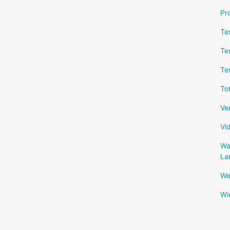
Pr
Te
Te
Te
To
Ve
Vi
Wa
La
We
Wi