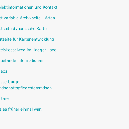
ojektinformationen und Kontakt
st variable Archivseite – Arten
stseite dynamische Karte
stseite für Kartenentwicklung
teiskesselweg im Haager Land
rtiefende Informationen
deos
sserburger
ndschaftspflegestammtisch
itere
e es früher einmal war…