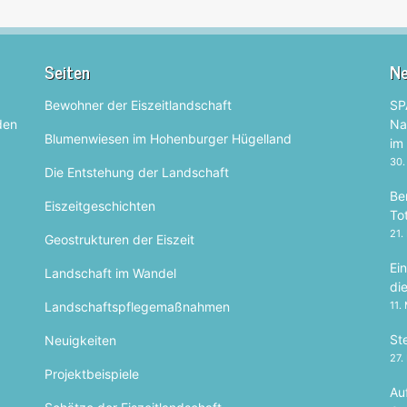
Seiten
Ne
Bewohner der Eiszeitlandschaft
SP
 den
Na
Blumenwiesen im Hohenburger Hügelland
im
30.
Die Entstehung der Landschaft
Be
Eiszeitgeschichten
To
21.
Geostrukturen der Eiszeit
Ei
Landschaft im Wandel
di
Landschaftspflegemaßnahmen
11.
Ste
Neuigkeiten
27.
Projektbeispiele
Au