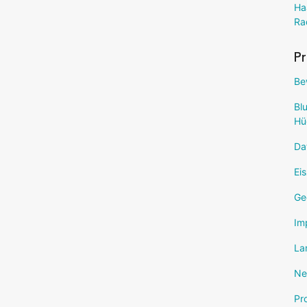
Ha
Ra
Pr
Be
Bl
Hü
Da
Ei
Ge
Im
La
Ne
Pr