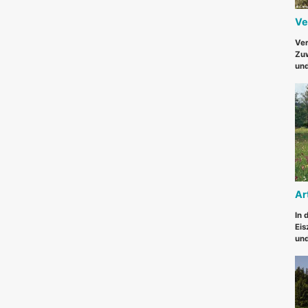
Ve
Ver
Zuw
und
Ar
In 
Eis
und