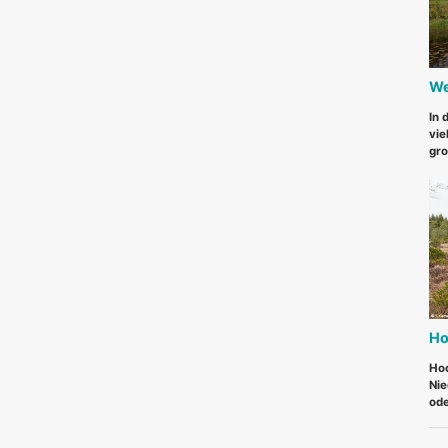
We
In 
vie
gro
Ho
Hoc
Nie
ode