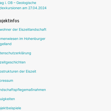
ag i. OB – Geologische
dexkursionen am 27.04.2024
ojektinfos
wohner der Eiszeitlandschaft
umenwiesen im Hohenburger
gelland
tenschutzerklärung
szeitgeschichten
ostrukturen der Eiszeit
pressum
ndschaftspflegemaßnahmen
uigkeiten
ojektbeispiele