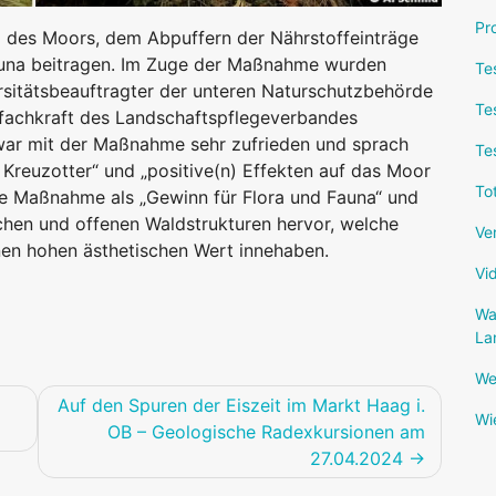
Pr
 des Moors, dem Abpuffern der Nährstoffeinträge
auna beitragen. Im Zuge der Maßnahme wurden
Te
sitätsbeauftragter der unteren Naturschutzbehörde
Te
zfachkraft des Landschaftspflegeverbandes
ar mit der Maßnahme sehr zufrieden und sprach
Te
Kreuzotter“ und „positive(n) Effekten auf das Moor
To
ie Maßnahme als „Gewinn für Flora und Fauna“ und
chen und offenen Waldstrukturen hervor, welche
Ve
nen hohen ästhetischen Wert innehaben.
Vi
Wa
La
We
Auf den Spuren der Eiszeit im Markt Haag i.
Wi
OB – Geologische Radexkursionen am
27.04.2024