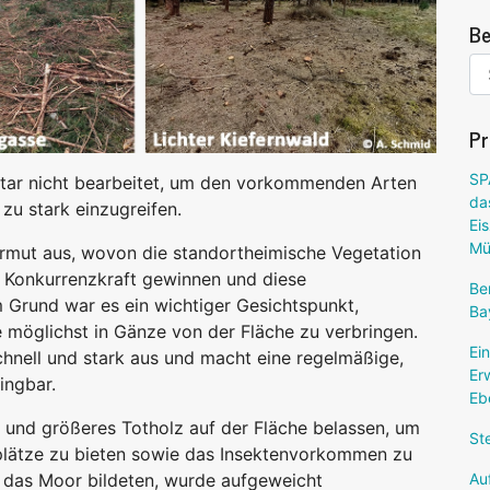
Be
Pr
SP
ktar nicht bearbeitet, um den vorkommenden Arten
da
zu stark einzugreifen.
Ei
Mü
rmut aus, wovon die standortheimische Vegetation
n Konkurrenzkraft gewinnen und diese
Be
Grund war es ein wichtiger Gesichtspunkt,
Ba
 möglichst in Gänze von der Fläche zu verbringen.
Ei
chnell und stark aus und macht eine regelmäßige,
Er
ingbar.
Eb
n und größeres Totholz auf der Fläche belassen, um
Ste
lätze zu bieten sowie das Insektenvorkommen zu
Au
m das Moor bildeten, wurde aufgeweicht