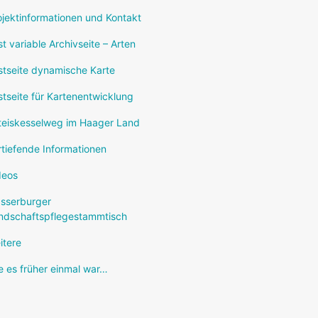
ojektinformationen und Kontakt
st variable Archivseite – Arten
stseite dynamische Karte
stseite für Kartenentwicklung
teiskesselweg im Haager Land
rtiefende Informationen
deos
sserburger
ndschaftspflegestammtisch
itere
e es früher einmal war…