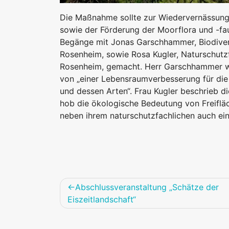
Die Maßnahme sollte zur Wiedervernässung
sowie der Förderung der Moorflora und -f
Begänge mit Jonas Garschhammer, Biodiver
Rosenheim, sowie Rosa Kugler, Naturschut
Rosenheim, gemacht. Herr Garschhammer w
von „einer Lebensraumverbesserung für die 
und dessen Arten“. Frau Kugler beschrieb d
hob die ökologische Bedeutung von Freiflä
neben ihrem naturschutzfachlichen auch ei
Beitragsnavigation
Abschlussveranstaltung „Schätze der
Eiszeitlandschaft“