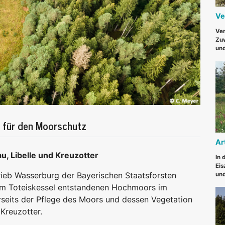
Ve
Ver
Zuw
und
n für den Moorschutz
Ar
, Libelle und Kreuzotter
In 
Eis
rieb Wasserburg der Bayerischen Staatsforsten
und
em Toteiskessel entstandenen Hochmoors im
erseits der Pflege des Moors und dessen Vegetation
Kreuzotter.