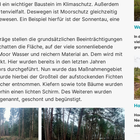
d ein wichtiger Baustein im Klimaschutz. Außerdem
tenvielfalt. Deswegen ist Moorschutz gleichzeitig
ewesen. Ein Beispiel hierfür ist der Sonnentau, eine
We
In 
äge stellen die grundsätzlichen Beeinträchtigungen
vie
atten die Fläche, auf der viele sonnenliebende
gro
oor Wasser und reichern Material an. Dem wird mit
. Hier wurden bereits in den letzten Jahren
s durchgeführt. Nun wurde das Maßnahmengebiet
rde hierbei der Großteil der aufstockenden Fichten
cher entnommen. Kiefern sowie tote Bäume wurden
rhin einen lichten Schirm. Des Weiteren wurden
 genannt, geschont und begünstigt.
Ho
Hoc
Nie
ode