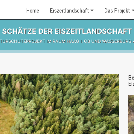
Home
Eiszeitlandschaft
Das Projekt
SCHÄTZE DER EISZEITLANDSCHAFT
ATURSCHUTZPROJEKT IM RAUM HAAG I. OB UND WASSERBURG 
Be
Ei