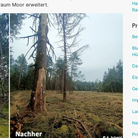
Ha
raum Moor erweitert.
Ra
Pr
Be
Bl
Hü
Da
Ei
Ge
Im
La
Ne
Pr