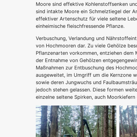
Moore sind effektive Kohlenstoffsenken un
sind intakte Moore ein Schmelztiegel der Ar
effektiver Artenschutz für viele seltene Leb
einheimische fleischfressende Pflanze.
Verbuschung, Verlandung und Nährstoffeintr
von Hochmooren dar. Zu viele Gehölze besch
Pflanzenarten vorkommen, entziehen dem M
der Entnahme von Gehölzen entgegengewirkt
Maßnahmen zur Entbuschung des Hochmoor
ausgeweitet, im Umgriff um die Kernzone wu
sowie deren Jungwuchs und Faulbaumsträu
jedoch stehen gelassen. Diese formen weite
einzelne seltene Spirken, auch Moorkiefern