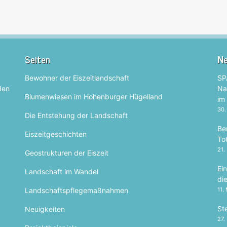
Seiten
Ne
Bewohner der Eiszeitlandschaft
SP
 den
Na
Blumenwiesen im Hohenburger Hügelland
im
30.
Die Entstehung der Landschaft
Be
Eiszeitgeschichten
To
21.
Geostrukturen der Eiszeit
Ei
Landschaft im Wandel
di
Landschaftspflegemaßnahmen
11.
Ste
Neuigkeiten
27.