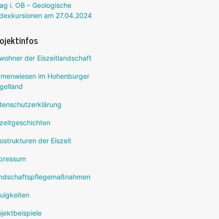
ag i. OB – Geologische
dexkursionen am 27.04.2024
ojektinfos
wohner der Eiszeitlandschaft
umenwiesen im Hohenburger
gelland
tenschutzerklärung
szeitgeschichten
ostrukturen der Eiszeit
pressum
ndschaftspflegemaßnahmen
uigkeiten
ojektbeispiele