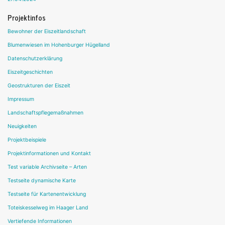
Projektinfos
Bewohner der Eiszeitlandschaft
Blumenwiesen im Hohenburger Hügelland
Datenschutzerklärung
Eiszeitgeschichten
Geostrukturen der Eiszeit
Impressum
Landschaftspflegemaßnahmen
Neuigkeiten
Projektbeispiele
Projektinformationen und Kontakt
Test variable Archivseite – Arten
Testseite dynamische Karte
Testseite für Kartenentwicklung
Toteiskesselweg im Haager Land
Vertiefende Informationen