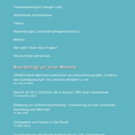
Toteiskesselweg im Haager Land
Vertiefende Informationen
Videos
Wasserburger Landschaftspflegestammtisch
Weitere
Wer steht hinter dem Projekt?
Wie es früher einmal war…
Neue Beiträge auf dieser Webseite
SPARDA Bank München unterstützt das Naturschutzprojekt „Schätze
der Eiszeitlandschaft“ im Landkreis Mühldorf a. Inn
30. Januar 2026
Bericht am 10.11.2025 bei „Wir in Bayern“ (BR) über Toteiskessel
21. November 2025
Einladung zur Auftaktveranstaltung – Erweiterung auf die Landkreise
Ebersberg und München
11. Mai 2025
Steingalerie und Fenster in die Eiszeit
27. März 2025
Auf den Spuren der Eiszeit im Markt Haag i. OB – Geologische