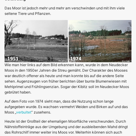
Das Moor ist jedoch mehr und mehr am verschwinden und mit ihm viele
seltene Tiere und Pflanzen.
Wie man hier links auf dem Bild erkennen kann, wurde in dem Neudecker
Moos in den 1950er Jahren die Streu gemäht. Der Charakter des Mooses
war deutlich offener als heute und man konnte bis auf die andere Seite
sehen. Augenzeugen von früher berichten über bunte Blumenwiesen mit
Mehlprimel und Frühlingsenzian. Sogar der Kibitz soll im Neudecker Moos
gebrütet haben.
Auf dem Foto von 1974 sieht man, dass die Nutzung schon lange
aufgegeben wurde. Es wachsen vermehrt Weiden und Birken auf und das
Moos „
verbultet
“ zusehens.
Heute ist der Großteil der ehemaligen Moorfläche verschwunden. Durch
Nährstoffeinträge aus der Umgebung und der ausbleibenden Mahd dringt
das Rohrschilf immer weiter ins Moos vor. Weiterhin können sich auch