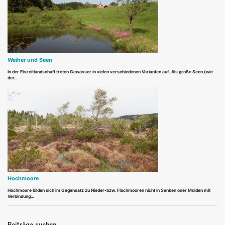
Weiher und Seen
In der Eiszeitlandschaft treten Gewässer in vielen verschiedenen Varianten auf. Als große Seen (wie
der…
Hochmoore
Hochmoore bilden sich im Gegensatz zu Nieder-bzw. Flachmooren nicht in Senken oder Mulden mit
Verbindung…
Beiträge suchen