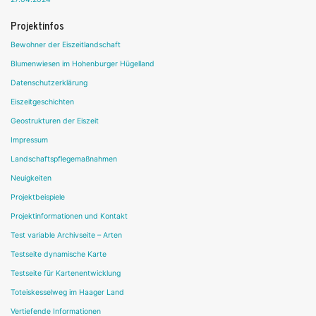
Projektinfos
Bewohner der Eiszeitlandschaft
Blumenwiesen im Hohenburger Hügelland
Datenschutzerklärung
Eiszeitgeschichten
Geostrukturen der Eiszeit
Impressum
Landschaftspflegemaßnahmen
Neuigkeiten
Projektbeispiele
Projektinformationen und Kontakt
Test variable Archivseite – Arten
Testseite dynamische Karte
Testseite für Kartenentwicklung
Toteiskesselweg im Haager Land
Vertiefende Informationen